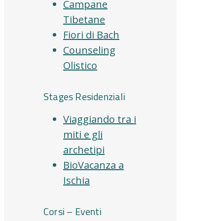
Campane
Tibetane
Fiori di Bach
Counseling
Olistico
Stages Residenziali
Viaggiando tra i
miti e gli
archetipi
BioVacanza a
Ischia
Corsi – Eventi