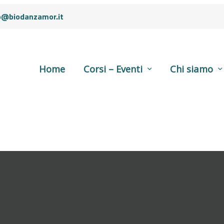
o@biodanzamor.it
Home
Corsi – Eventi
Chi siamo
ioni Speciali
Home
Sessioni Speciali