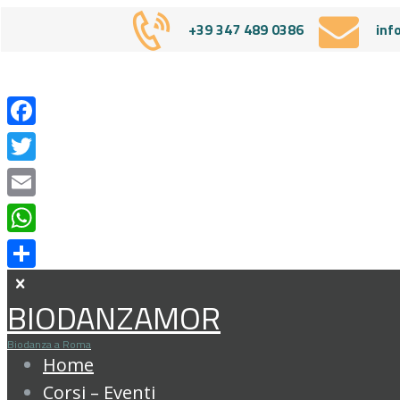
+39 347 489 0386
inf
Facebook
Twitter
Sess
Email
WhatsApp
Condividi
BIODANZAMOR
Biodanza a Roma
Home
Corsi – Eventi